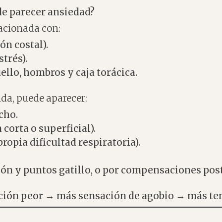
de parecer ansiedad?
lacionada con:
ón costal).
strés).
llo, hombros y caja torácica.
da, puede aparecer:
cho.
corta o superficial).
ropia dificultad respiratoria).
ión y puntos gatillo, o por compensaciones post
ción peor → más sensación de agobio → más te