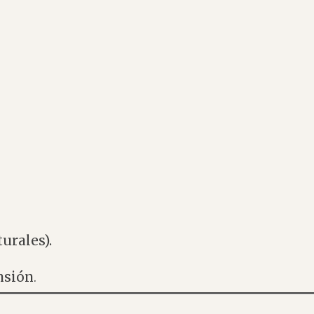
urales).
nsión
.