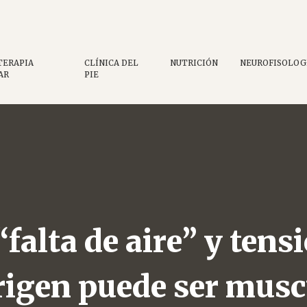
Etiqueta:
dolor referid
TERAPIA
CLÍNICA DEL
NUTRICIÓN
NEUROFISOLOG
AR
PIE
“falta de aire” y tens
origen puede ser musc