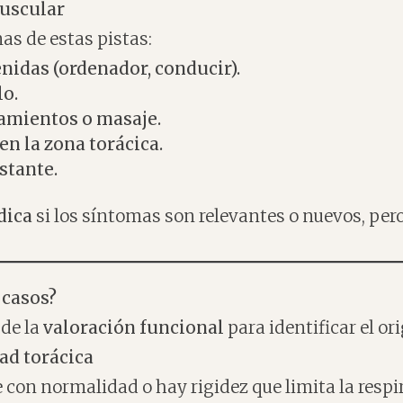
uscular
as de estas pistas:
idas (ordenador, conducir).
lo.
amientos o masaje.
en la zona torácica.
stante.
dica
si los síntomas son relevantes o nuevos, per
 casos?
de la
valoración funcional
para identificar el ori
dad torácica
 con normalidad o hay rigidez que limita la respi