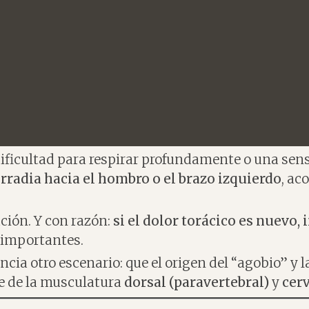
dificultad para respirar profundamente o una sen
irradia hacia el hombro o el brazo izquierdo
, a
ción. Y con razón:
si el dolor torácico es nuevo,
 importantes.
ia otro escenario: que el origen del “agobio” y la
e de la musculatura
dorsal (paravertebral)
y
cerv