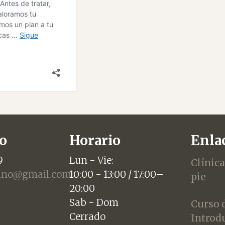
o
Horario
Enlac
9
Lun - Vie:
Clínica
jano@gmail.com
10:00 - 13:00 / 17:00–
pie
20:00
Sab - Dom
Curso 
Cerrado
Introd