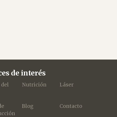
es de interés
 del
Nutrición
Láser
de
Blog
Contacto
ucción