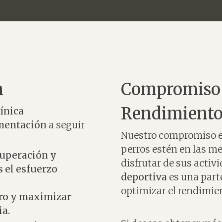
n
Compromiso c
Rendimient
ínica
mentación
a seguir
Nuestro compromiso 
perros estén en las m
ecuperación y
disfrutar de sus activ
s el esfuerzo
deportiva
es una parte
optimizar el rendimien
erro y maximizar
ia.