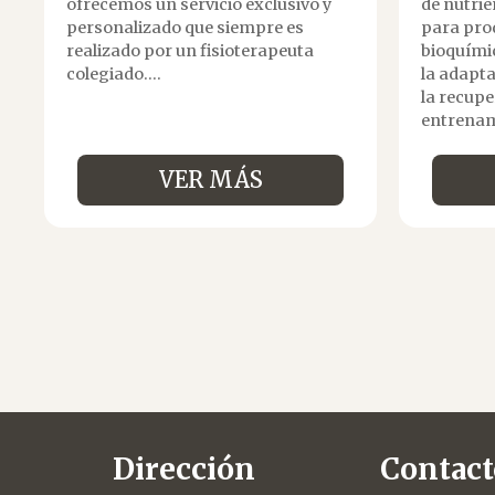
ofrecemos un servicio exclusivo y
de nutri
personalizado que siempre es
para pro
realizado por un fisioterapeuta
bioquími
colegiado....
la adapta
la recupe
entrenami
VER MÁS
Navegación
de
Dirección
Contact