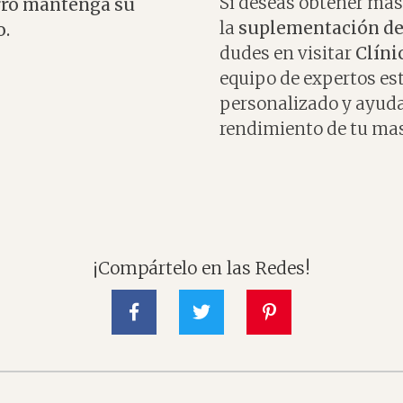
Si deseas obtener má
erro mantenga su
la
suplementación de
o.
dudes en visitar
Clíni
equipo de expertos es
personalizado y ayudar
rendimiento de tu ma
¡Compártelo en las Redes!