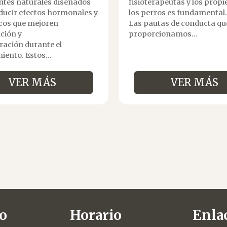
entes naturales diseñados
fisioterapeutas y los propi
ducir efectos hormonales y
los perros es fundamental.
cos que mejoren
Las pautas de conducta qu
ción y
proporcionamos...
ración durante el
ento. Estos...
VER MÁS
VER MÁS
o
Horario
Enlac