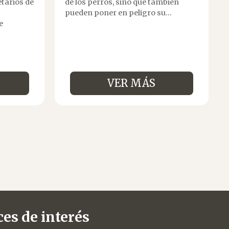
etarios de
de los perros, sino que también
pueden poner en peligro su...
e
VER MÁS
es de interés