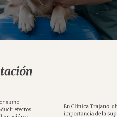
tación
 consumo
En
Clínica Trajano
, u
ducir efectos
importancia de la
sup
daptación
y