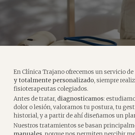
En Clínica Trajano ofrecemos un servicio de 
y totalmente personalizado
, siempre reali
fisioterapeutas colegiados.
Antes de tratar,
diagnosticamos
: estudiamo
dolor o lesión, valoramos tu postura, tu ges
historial, y a partir de ahí diseñamos un pl
Nuestros tratamientos se basan principal
manuales
, porque nos permiten percibir me