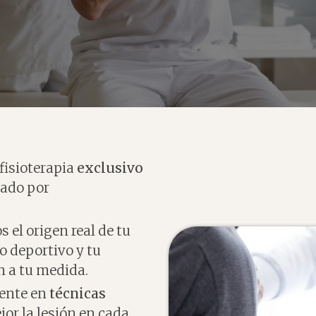
fisioterapia
exclusivo
zado por
s el origen real de tu
to deportivo y tu
an a tu medida.
mente en
técnicas
jor la lesión en cada