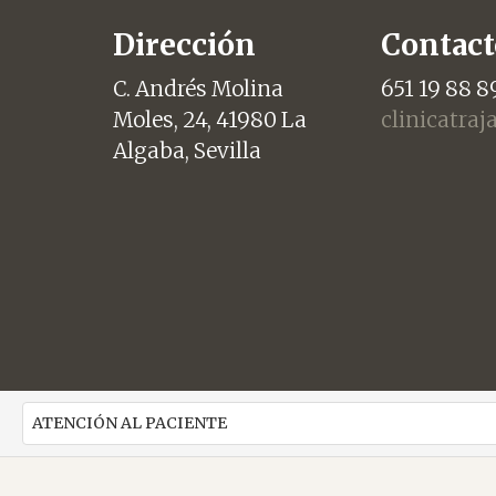
de
Dirección
Contact
C. Andrés Molina
651 19 88 8
entradas
Moles, 24, 41980 La
clinicatra
Algaba, Sevilla
ATENCIÓN AL PACIENTE