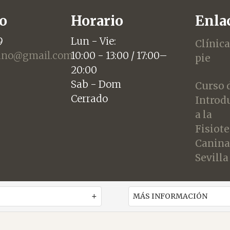
o
Horario
Enlac
9
Lun - Vie:
Clínica
jano@gmail.com
10:00 - 13:00 / 17:00–
pie
20:00
Sab - Dom
Curso 
Cerrado
Introd
a la
Fisiot
Canina
Sevilla
MÁS INFORMACIÓN