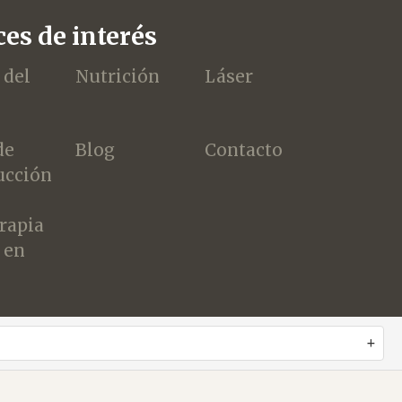
es de interés
 del
Nutrición
Láser
de
Blog
Contacto
ucción
erapia
 en