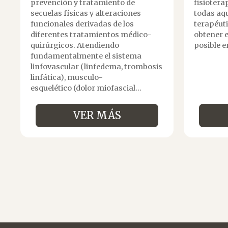
prevención y tratamiento de
fisiotera
secuelas físicas y alteraciones
todas aqu
funcionales derivadas de los
terapéut
diferentes tratamientos médico-
obtener e
quirúrgicos. Atendiendo
posible e
fundamentalmente el sistema
linfovascular (linfedema, trombosis
linfática), musculo-
esquelético (dolor miofascial...
VER MÁS
Navegación