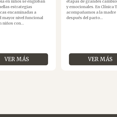
pia en niños se engloban
etapas de grandes cambios
ellas estrategias
y emocionales. En Clínica 
icas encaminadas a
acompañamos a la madre 
l mayor nivel funcional
después del parto...
n niños con...
VER MÁS
VER MÁS