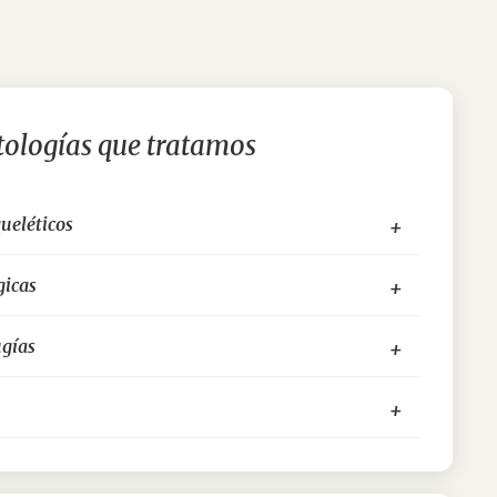
tologías que tratamos
ueléticos
gicas
ugías