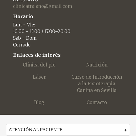
clinicatrajano@gmail.com
Horario
Lun - Vie:
10:00 - 13:00 / 17:00–20:00
Sab - Dom
Cerrado
Enlaces de interés
Clínica del pie
Nutrición
Láser
Curso de Introducción
a la Fisioterapia
Canina en Sevilla
Blog
Contacto
ATENCIÓN AL PACIENTE