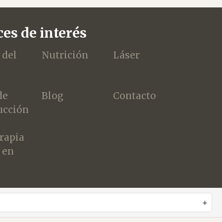
es de interés
 del
Nutrición
Láser
de
Blog
Contacto
ucción
erapia
 en