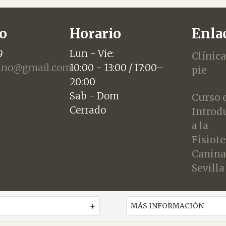
o
Horario
Enlac
9
Lun - Vie:
Clínica
jano@gmail.com
10:00 - 13:00 / 17:00–
pie
20:00
Sab - Dom
Curso 
Cerrado
Introd
a la
Fisiot
Canina
Sevilla
MÁS INFORMACIÓN